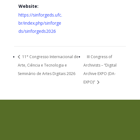
Website:
https://sinforgeds.ufc.
br/index.php/sinforge
ds/sinforgeds2026
11° Congresso Internacional de
III Congress of
Arte, Ciência e Tecnologia e
Archivists – “Digital
Seminário de Artes Digitais 2026
Archive EXPO (DA-
EXPO)”