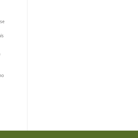
 se
ís
e
m
 no